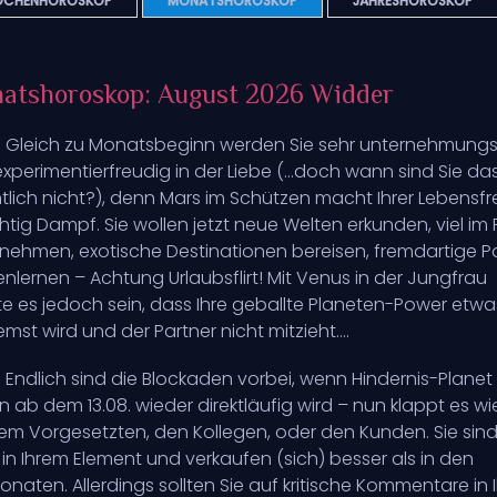
CHENHOROSKOP
MONATSHOROSKOP
JAHRESHOROSKOP
atshoroskop: August 2026 Widder
: Gleich zu Monatsbeginn werden Sie sehr unternehmungs
xperimentierfreudig in der Liebe (…doch wann sind Sie da
tlich nicht?), denn Mars im Schützen macht Ihrer Lebensf
chtig Dampf. Sie wollen jetzt neue Welten erkunden, viel im 
nehmen, exotische Destinationen bereisen, fremdartige P
nlernen – Achtung Urlaubsflirt! Mit Venus in der Jungfrau
e es jedoch sein, dass Ihre geballte Planeten-Power etwa
mst wird und der Partner nicht mitzieht....
: Endlich sind die Blockaden vorbei, wenn Hindernis-Planet
n ab dem 13.08. wieder direktläufig wird – nun klappt es wi
em Vorgesetzten, den Kollegen, oder den Kunden. Sie sin
in Ihrem Element und verkaufen (sich) besser als in den
naten. Allerdings sollten Sie auf kritische Kommentare in I