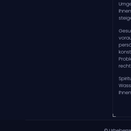
Umgeb
Ihnen
steig
Gesun
vorau
persö
konst
Probl
recht
Spiri
Wasse
Ihnen
© Urheberr