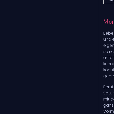
WO
Mon
Liebe
und e
eigen
so ri
unter
kenne
könnt
gebre
Beruf
Satur
mit d
ganz 
Vormo