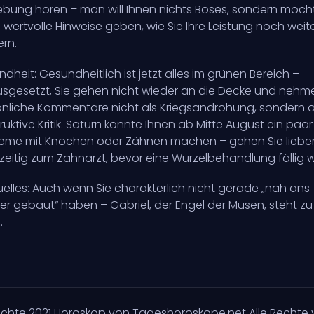
ung hören – man will Ihnen nichts Böses, sondern möch
 wertvolle Hinweise geben, wie Sie Ihre Leistung noch weit
ern.
dheit: Gesundheitlich ist jetzt alles im grünen Bereich –
sgesetzt, Sie gehen nicht wieder an die Decke und nehm
nliche Kommentare nicht als Kriegsandrohung, sondern a
ruktive Kritik. Saturn könnte Ihnen ab Mitte August ein paar
eme mit Knochen oder Zähnen machen – gehen Sie liebe
zeitig zum Zahnarzt, bevor eine Wurzelbehandlung fällig w
tuelles: Auch wenn Sie charakterlich nicht gerade „nah ans
r gebaut“ haben – Gabriel, der Engel der Musen, steht zu
.
echte
2021
Horoskop von Tageshoroskope.net Alle Rechte 