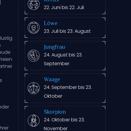
Krebs
22. Juni bis 22. Juli
Löwe
23. Juli bis 23. August
lustig
s
Jungfrau
reude
24. August bis 23.
Freien
September
artner
Waage
s
24. September bis 23.
Oktober
eder
Skorpion
d
24. Oktober bis 23.
hrer
November