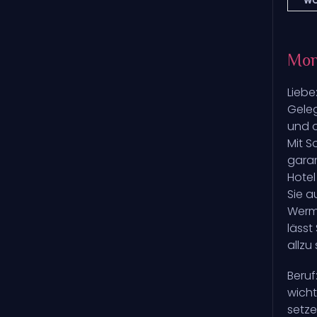
WO
Mon
Liebe
Geleg
und o
Mit S
garan
Hotel
Sie a
Wermu
lässt
allzu
Beruf
wicht
setze