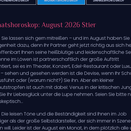
CHENHOROSKOP
MONATSHOROSKOP
JAHRESHOROSKOP
atshoroskop: August 2026 Stier
: Sie lassen sich gern mitreißen – und im August haben Si
enheit dazu, denn Ihr Partner geht jetzt richtig aus sich h
ffenbart Ihnen seine heißblütige und leidenschaftliche Sei
onne im Löwen ist partnerschaftlich der große Auftritt
tiert, sei es im Theater, Konzert, Edel-Restaurant oder Lux
 – sehen und gesehen werden ist die Devise, wenn Ihr Sch
usführt oder (warum nicht?) Sie ihn. Aber ein kleiner
tstropfen ist auch mit dabei: Venus in der kritischen Jun
 Sie Ihr Liebesglück unter die Lupe nehmen. Seien Sie bitte n
 skeptisch…
: Die leisen Töne und die Beständigkeit sind Ihnen im Job
iger als der große Selbstdarsteller, der sich immer in Szene
n will. Leider ist der August ein Monat, in dem plötzlich alle