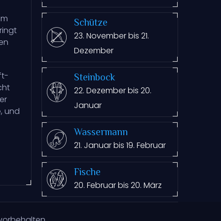
Zum
Schütze
ringt
23. November bis 21.
ren
Dezember
ft-
Steinbock
cht
22. Dezember bis 20.
er
Januar
e, und
Wassermann
21. Januar bis 19. Februar
Fische
20. Februar bis 20. März
vorbehalten