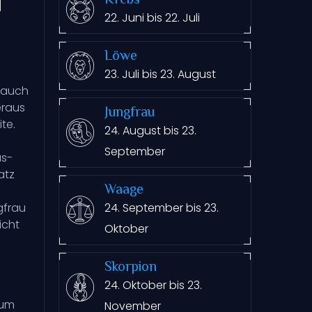
Krebs
22. Juni bis 22. Juli
Löwe
23. Juli bis 23. August
e auch
eraus
Jungfrau
te.
24. August bis 23.
September
us-
atz
Waage
24. September bis 23.
gfrau
icht
Oktober
Skorpion
24. Oktober bis 23.
 um
November