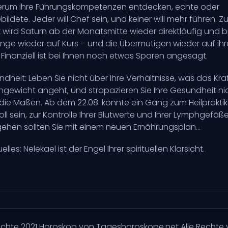
erum ihre Führungskompetenzen entdecken, echte oder
bildete. Jeder will Chef sein, und keiner will mehr führen. 
 wird Saturn ab der Monatsmitte wieder direktläufig und b
inge wieder auf Kurs – und die Übermütigen wieder auf ih
. Finanziell ist bei Ihnen noch etwas Sparen angesagt.
dheit: Leben Sie nicht über Ihre Verhältnisse, was das Kra
hgewicht angeht, und strapazieren Sie Ihre Gesundheit ni
die Maßen. Ab dem 22.08. könnte ein Gang zum Heilpraktik
oll sein, zur Kontrolle Ihrer Blutwerte und Ihrer Lymphgefäß
hen sollten Sie mit einem neuen Ernährungsplan...
uelles: Nelekael ist der Engel Ihrer spirituellen Klarsicht.
echte
2021
Horoskop von Tageshoroskope.net Alle Rechte 