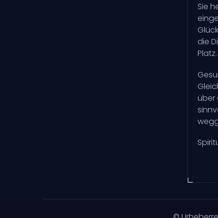
Sie h
einge
Glück
die D
Platz
Gesun
Gleic
über 
sinnv
wegge
Spirit
© Urheberr