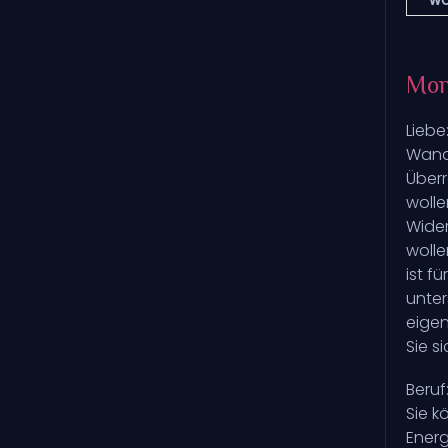
WO
Mon
Liebe
Wand 
Überr
wolle
Wider
wolle
ist f
unter
eigen
Sie s
Beruf
Sie k
Energ