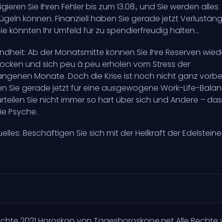
rigieren Sie Ihren Fehler bis zum 13.08., und Sie werden alles
geln können. Finanziell haben Sie gerade jetzt Verlustäng
ie könnten Ihr Umfeld für zu spendierfreudig halten…
dheit: Ab der Monatsmitte können Sie Ihre Reserven wied
ocken und sich peu à peu erholen vom Stress der
ngenen Monate. Doch die Krise ist noch nicht ganz vorbei
n Sie gerade jetzt für eine ausgewogene Work-Life-Balan
rteilen Sie nicht immer so hart über sich und Andere – da
ie Psyche.
tuelles: Beschäftigen Sie sich mit der Heilkraft der Edelsteine
echte
2021
Horoskop von Tageshoroskope.net Alle Rechte 