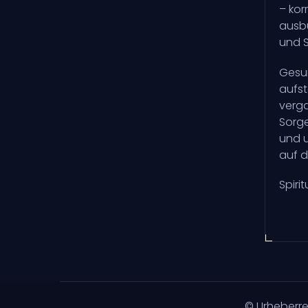
– kor
ausbü
und S
Gesun
aufst
verga
Sorge
und u
auf d
Spiri
© Urheberr