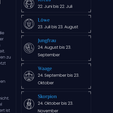
Krebs
22. Juni bis 22. Juli
Löwe
23. Juli bis 23. August
die
er
Jungfrau
s
24. August bis 23.
it.
September
ren zu
tzt
Waage
24. September bis 23.
gen
Oktober
Skorpion
nicht.
24. Oktober bis 23.
l
rt ist
November